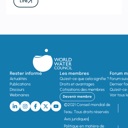
Lire
Rester informé
Les membres
Forum mo
Actualités
Qu'est-ce que cela signifie ?
Forum sui
Publications
Droits et avantages
Dernier fo
Discours
Cotisations des membres
Qu'est-ce 
Webinaires
Voir tous 
Devenir membre
©2021 Conseil mondial de
l'eau. Tous droits réservés
Avis juridiques
Politique en matière de