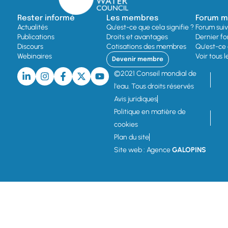
Rester informé
Les membres
Forum mo
Actualités
Qu'est-ce que cela signifie ?
Forum sui
Publications
Droits et avantages
Dernier fo
Discours
Cotisations des membres
Qu'est-ce 
Webinaires
Voir tous 
Devenir membre
©2021 Conseil mondial de
l'eau. Tous droits réservés
Avis juridiques
Politique en matière de
cookies
Plan du site
Site web : Agence
GALOPINS