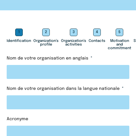
1
2
3
4
5
Identification
Organization’s
Organization’s
Contacts
Motivation
S
profile
activities
and
commitment
Nom de votre organisation en anglais
Nom de votre organisation dans la langue nationale
Acronyme