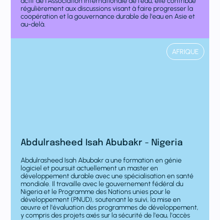
actif de l'Association internationale de l'eau, elle contribue
régulièrement aux discussions visant à faire progresser la
coopération et la gouvernance durable de l'eau en Asie et
au-delà.
AFRIQUE
Abdulrasheed Isah Abubakr - Nigeria
Abdulrasheed Isah Abubakr a une formation en génie
logiciel et poursuit actuellement un master en
développement durable avec une spécialisation en santé
mondiale. Il travaille avec le gouvernement fédéral du
Nigeria et le Programme des Nations unies pour le
développement (PNUD), soutenant le suivi, la mise en
œuvre et l'évaluation des programmes de développement,
y compris des projets axés sur la sécurité de l'eau, l'accès