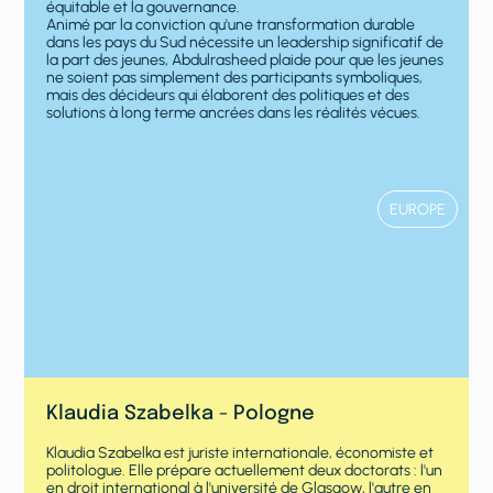
équitable et la gouvernance.
Animé par la conviction qu'une transformation durable
dans les pays du Sud nécessite un leadership significatif de
la part des jeunes, Abdulrasheed plaide pour que les jeunes
ne soient pas simplement des participants symboliques,
mais des décideurs qui élaborent des politiques et des
solutions à long terme ancrées dans les réalités vécues.
EUROPE
Klaudia Szabelka - Pologne
Klaudia Szabelka est juriste internationale, économiste et
politologue. Elle prépare actuellement deux doctorats : l'un
en droit international à l'université de Glasgow, l'autre en