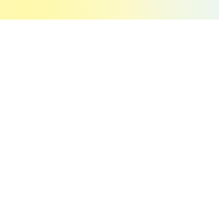
À propos
de nous
Le
Conseil mondial de l'eau
est un organisme
international
multipartite
, créé en 1996 et basé à
Marseille. Ses langues de travail sont l'anglais et le
français. Le Conseil mondial de l'eau a
240 organisations
membres
, qui proviennent de
52 pays
à travers
5
continents
.
La mission du Conseil mondial de l'eau est de rassembler
la communauté internationale pour convaincre les
décideurs que l'eau est une priorité politique pour le
développement durable et équitable de la planète.
En savoir plus