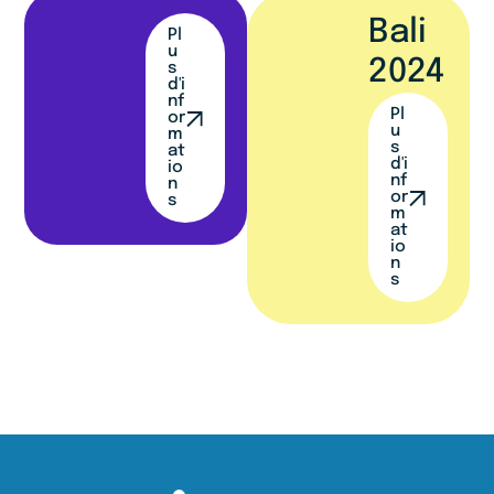
Bali
Pl
u
2024
s
d'i
nf
Pl
or
u
m
s
at
d'i
io
nf
n
or
s
m
at
io
n
s