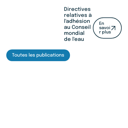
Directives
relatives à
l'adhésion
En
au Conseil
savoi
r plus
mondial
de l'eau
Toutes les publications
On ne peut pas protéger ce que l'on n'a pas
d'abord sécurisé. Pour préserver, il faut
réserver. Les réservoirs, la recharge des