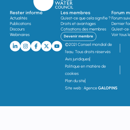
Rester informé
Les membres
Forum mo
Actualités
Qu'est-ce que cela signifie ?
Forum sui
Publications
Droits et avantages
Dernier fo
Discours
Cotisations des membres
Qu'est-ce 
Webinaires
Voir tous 
Devenir membre
©2021 Conseil mondial de
l'eau. Tous droits réservés
Avis juridiques
Politique en matière de
cookies
Plan du site
Site web : Agence
GALOPINS