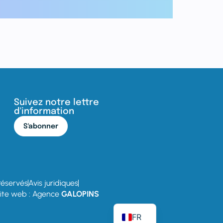
Suivez notre lettre
d'information
S'abonner
réservés
Avis juridiques
ite web : Agence
GALOPINS
EN
FR