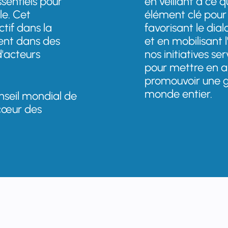
sentiels pour
en veillant à ce 
le. Cet
élément clé pour 
tif dans la
favorisant le dial
ment dans des
et en mobilisant l
d'acteurs
nos initiatives s
pour mettre en av
promouvoir une ge
monde entier.
nseil mondial de
 cœur des