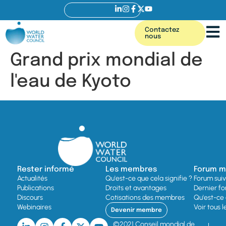
Contactez
nous
Grand prix mondial de
l'eau de Kyoto
Rester informé
Les membres
Forum mo
Actualités
Qu'est-ce que cela signifie ?
Forum sui
Publications
Droits et avantages
Dernier fo
Discours
Cotisations des membres
Qu'est-ce 
Webinaires
Voir tous 
Devenir membre
©2021 Conseil mondial de