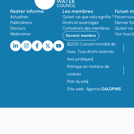
Rester informé
Les membres
Forum mo
Actualités
Qu'est-ce que cela signifie ?
Forum sui
Publications
Droits et avantages
Dernier fo
Discours
Cotisations des membres
Qu'est-ce 
Webinaires
Voir tous 
Devenir membre
©2021 Conseil mondial de
l'eau. Tous droits réservés
Avis juridiques
Politique en matière de
cookies
Plan du site
Site web : Agence
GALOPINS