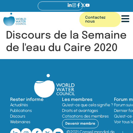
Contactez
nous
Discours de la Semaine
de l'eau du Caire 2020
Rester informé
Les membres
Forum mo
Actualités
Qu'est-ce que cela signifie ?
Forum sui
Publications
Droits et avantages
Dernier fo
Discours
Cotisations des membres
Qu'est-ce 
Webinaires
Voir tous 
Devenir membre
©2021 Conseil mondial de